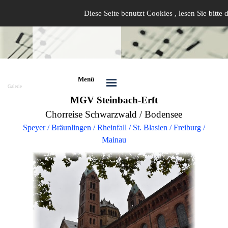
Diese Seite benutzt Cookies , lesen Sie bitte
Menü
Galerie
MGV Steinbach-Erft
Chorreise Schwarzwald / Bodensee
Speyer / Bräunlingen / Rheinfall /
St. Blasien / Freiburg /
Mainau